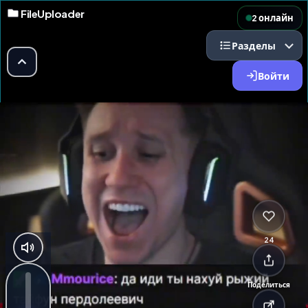
FileUploader
2 онлайн
Разделы
Войти
24
Поделиться