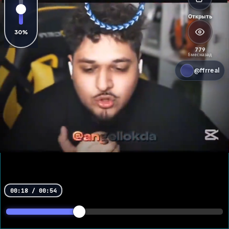
Открыть
30%
779
8 мес назад
@ffrreal
00:19
/
00:54