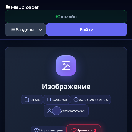
FileUploader
онлайн
2
Разделы
Войти
Изображение
1.4 МБ
1328x768
03.06.2026 21:06
@mkvazowskii
0
12
просмотров
Нравится