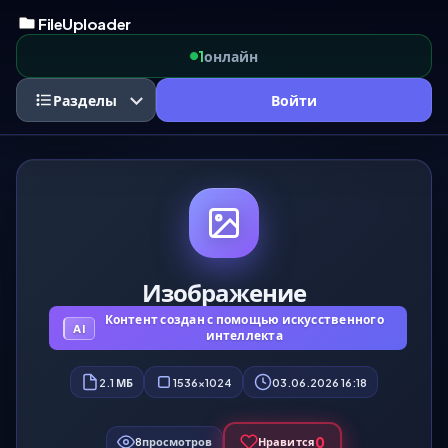
FileUploader
онлайн
1
Разделы
Войти
Изображение
Контент создан с помощью искусственного
интеллекта
2.1 МБ
1536x1024
03.06.2026 16:18
0
8
просмотров
Нравится