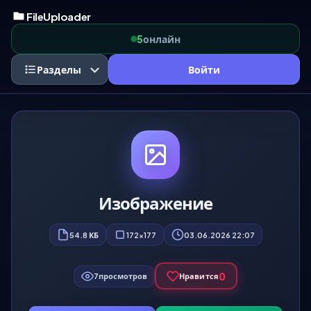
FileUploader
онлайн
5
Разделы
Войти
Изображение
54.8 КБ
172x177
03.06.2026 22:07
0
7
просмотров
Нравится