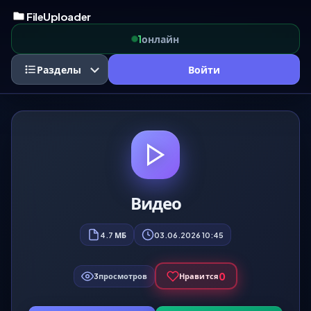
FileUploader
онлайн
1
Разделы
Войти
Видео
4.7 МБ
03.06.2026 10:45
0
3
просмотров
Нравится